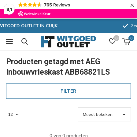
×
765
Reviews
9,1
Zeer hoge korting
0
0
Producten getagd met AEG
inbouwvrieskast ABB68821LS
FILTER
0 van 0 producten