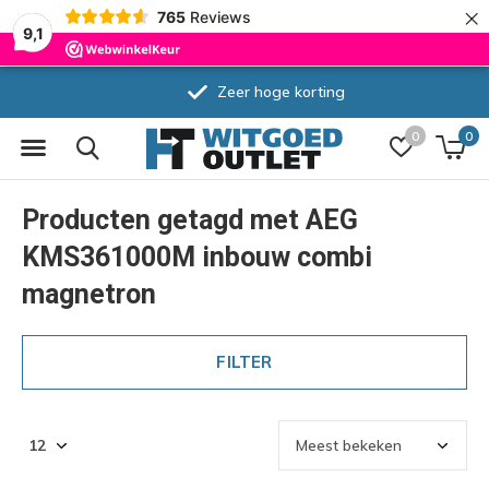
×
765
Reviews
9,1
Zeer hoge korting
0
0
Producten getagd met AEG
KMS361000M inbouw combi
magnetron
FILTER