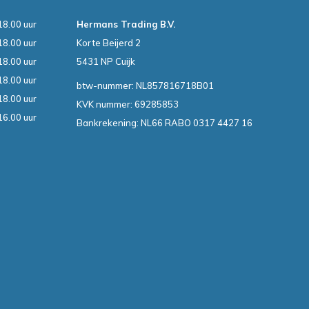
18.00 uur
Hermans Trading B.V.
18.00 uur
Korte Beijerd 2
18.00 uur
5431 NP Cuijk
18.00 uur
btw-nummer: NL857816718B01
18.00 uur
KVK nummer: 69285853
16.00 uur
Bankrekening: NL66 RABO 0317 4427 16