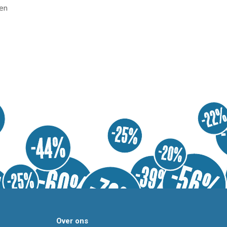
en
Over ons