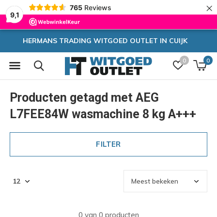
×
765
Reviews
9,1
T IN CUIJK
Zeer hoge korting
0
0
Producten getagd met AEG
L7FEE84W wasmachine 8 kg A+++
FILTER
0 van 0 producten