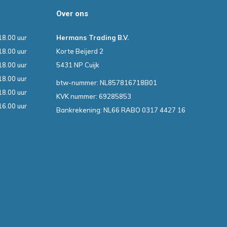
Over ons
18.00 uur
Hermans Trading B.V.
18.00 uur
Korte Beijerd 2
18.00 uur
5431 NP Cuijk
18.00 uur
btw-nummer: NL857816718B01
18.00 uur
KVK nummer: 69285853
16.00 uur
Bankrekening: NL66 RABO 0317 4427 16