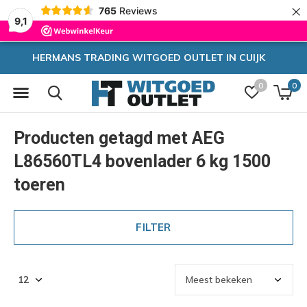
×
765
Reviews
9,1
T IN CUIJK
Zeer hoge korting
0
0
Producten getagd met AEG
L86560TL4 bovenlader 6 kg 1500
toeren
FILTER