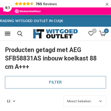
×
765
Reviews
9,1
Zeer hoge korting
0
0
Producten getagd met AEG
SFB58831AS inbouw koelkast 88
cm A+++
FILTER