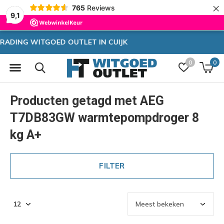
×
765
Reviews
9,1
Zeer hoge korting
0
0
Producten getagd met AEG
T7DB83GW warmtepompdroger 8
kg A+
FILTER