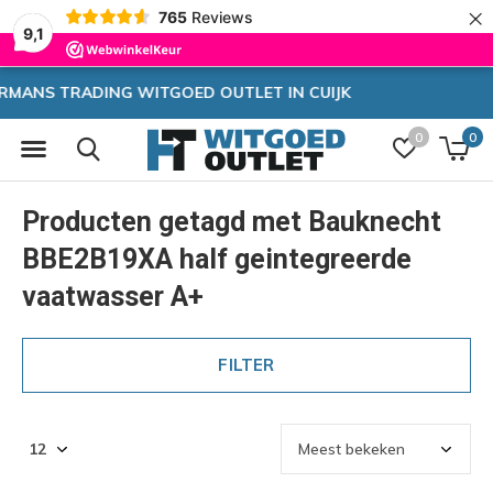
×
765
Reviews
9,1
JK
Zeer hoge korting
0
0
Producten getagd met Bauknecht
BBE2B19XA half geintegreerde
vaatwasser A+
FILTER