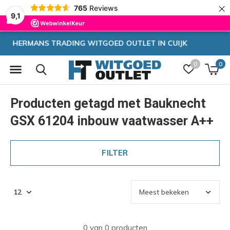
×
765
Reviews
9,1
CUIJK
Zeer hoge korting
0
0
Producten getagd met Bauknecht
GSX 61204 inbouw vaatwasser A++
FILTER
0 van 0 producten