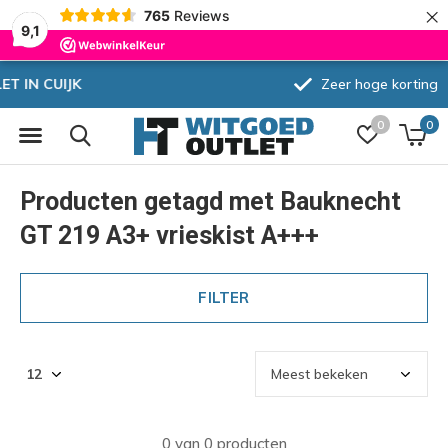
×
765
Reviews
9,1
Zeer hoge korting
0
0
Producten getagd met Bauknecht
GT 219 A3+ vrieskist A+++
FILTER
0 van 0 producten