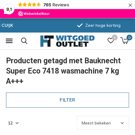
×
765
Reviews
9,1
Zeer hoge korting
0
0
Producten getagd met Bauknecht
Super Eco 7418 wasmachine 7 kg
A+++
FILTER