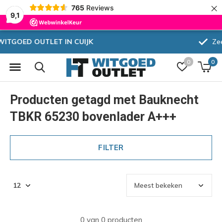
×
765
Reviews
9,1
Zeer hoge korting
0
0
Producten getagd met Bauknecht
TBKR 65230 bovenlader A+++
FILTER
0 van 0 producten