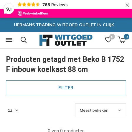
×
765
Reviews
9,1
T IN CUIJK
Zeer hoge korting
0
0
Producten getagd met Beko B 1752
F inbouw koelkast 88 cm
FILTER
0 van 0 producten