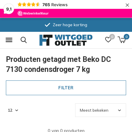
×
765
Reviews
9,1
Zeer hoge korting
0
0
Producten getagd met Beko DC
7130 condensdroger 7 kg
FILTER
0 van 0 producten