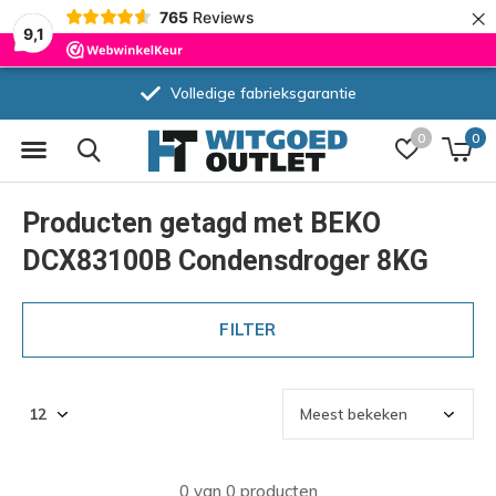
×
765
Reviews
9,1
Volledige fabrieksgarantie
0
0
Producten getagd met BEKO
DCX83100B Condensdroger 8KG
FILTER
0 van 0 producten