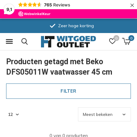
×
765
Reviews
9,1
Zeer hoge korting
0
0
Producten getagd met Beko
DFS05011W vaatwasser 45 cm
FILTER
0 van 0 producten