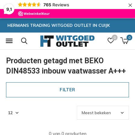
×
765
Reviews
9,1
CUIJK
Zeer hoge korting
0
0
Producten getagd met BEKO
DIN48533 inbouw vaatwasser A+++
FILTER
0 van 0 producten