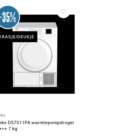
-35%
KRASJE/DEUKJE
eko
eko DS7511PA warmtepompdroger
+++ 7 kg