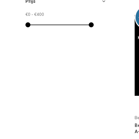
Prijs
€0
-
€400
B
B
A