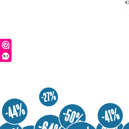
€
9,1