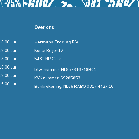
Over ons
18.00 uur
Hermans Trading B.V.
18.00 uur
Korte Beijerd 2
18.00 uur
5431 NP Cuijk
18.00 uur
btw-nummer: NL857816718B01
18.00 uur
KVK nummer: 69285853
16.00 uur
Bankrekening: NL66 RABO 0317 4427 16