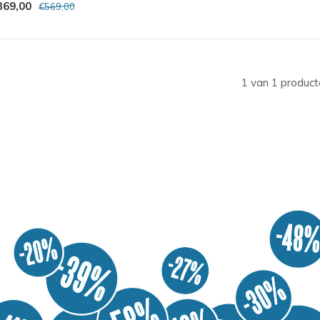
369,00
€569,00
1 van 1 product