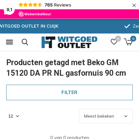
×
765
Reviews
9,1
Zeer hoge korting
0
0
Producten getagd met Beko GM
15120 DA PR NL gasfornuis 90 cm
FILTER
0 van 0 producten