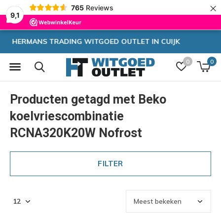
×
765
Reviews
9,1
CUIJK
Zeer hoge korting
0
0
Producten getagd met Beko
koelvriescombinatie
RCNA320K20W Nofrost
FILTER