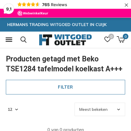
×
765
Reviews
9,1
CUIJK
Zeer hoge korting
0
0
Producten getagd met Beko
TSE1284 tafelmodel koelkast A+++
FILTER
0 van 0 producten