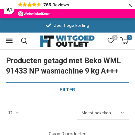
×
765
Reviews
9,1
Zeer hoge korting
0
0
Producten getagd met Beko WML
91433 NP wasmachine 9 kg A+++
FILTER
0 van 0 producten