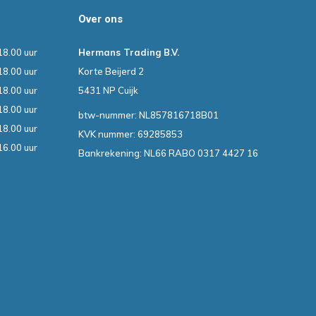
Over ons
18.00 uur
Hermans Trading B.V.
18.00 uur
Korte Beijerd 2
18.00 uur
5431 NP Cuijk
18.00 uur
btw-nummer: NL857816718B01
18.00 uur
KVK nummer: 69285853
16.00 uur
Bankrekening: NL66 RABO 0317 4427 16