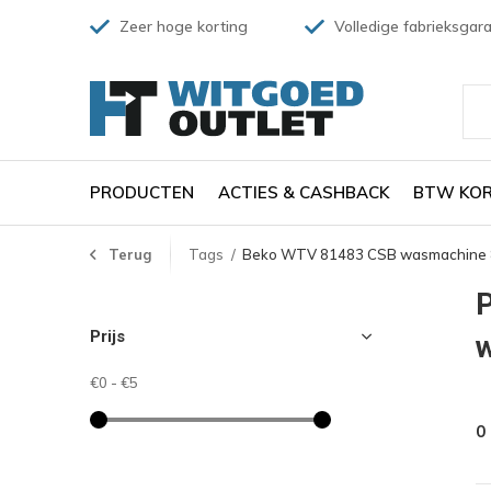
Zeer hoge korting
Volledige fabrieksgara
PRODUCTEN
ACTIES & CASHBACK
BTW KOR
Terug
Tags
Beko WTV 81483 CSB wasmachine 8
Prijs
w
€0
-
€5
0