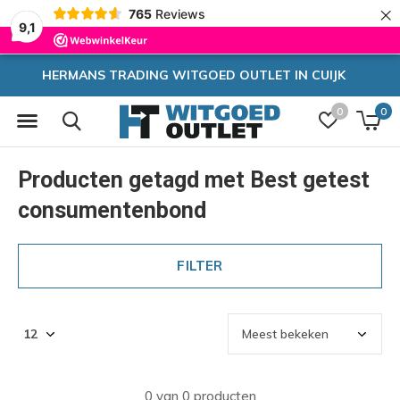
×
765
Reviews
9,1
HERMANS TRADING WITGOED OUTLET IN CUIJK
0
0
Producten getagd met Best getest
consumentenbond
FILTER
0 van 0 producten