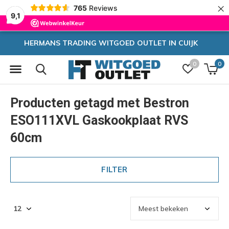
×
765
Reviews
9,1
OUTLET IN CUIJK
Zeer hoge k
0
0
Producten getagd met Bestron
ESO111XVL Gaskookplaat RVS
60cm
FILTER