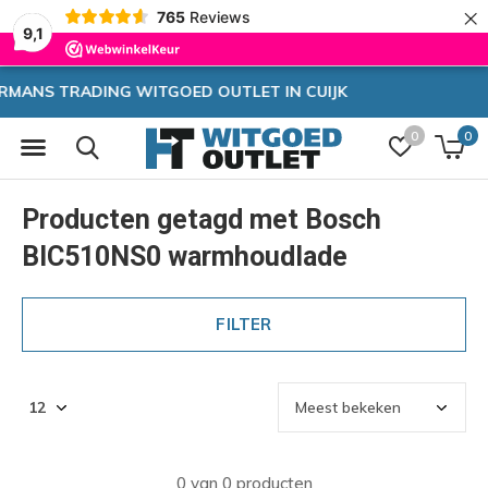
×
765
Reviews
9,1
JK
Zeer hoge korting
0
0
Producten getagd met Bosch
BIC510NS0 warmhoudlade
FILTER
0 van 0 producten