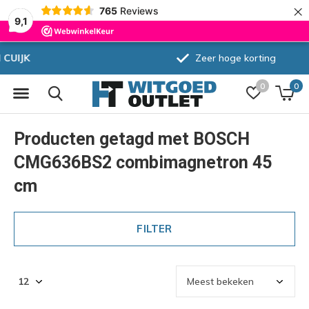
×
765
Reviews
9,1
Zeer hoge korting
0
0
Producten getagd met BOSCH
CMG636BS2 combimagnetron 45
cm
FILTER