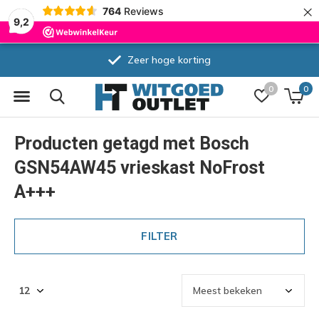
×
764
Reviews
9,2
Zeer hoge korting
0
0
Producten getagd met Bosch
GSN54AW45 vrieskast NoFrost
A+++
FILTER