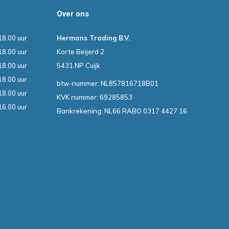
Over ons
18.00 uur
Hermans Trading B.V.
18.00 uur
Korte Beijerd 2
18.00 uur
5431 NP Cuijk
18.00 uur
btw-nummer: NL857816718B01
18.00 uur
KVK nummer: 69285853
16.00 uur
Bankrekening: NL66 RABO 0317 4427 16