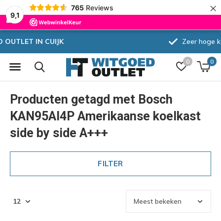
×
765
Reviews
9,1
Zeer hoge korting
0
0
Producten getagd met Bosch
KAN95AI4P Amerikaanse koelkast
side by side A+++
FILTER