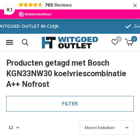
×
765
Reviews
9,1
Zeer hoge korting
0
0
Producten getagd met Bosch
KGN33NW30 koelvriescombinatie
A++ Nofrost
FILTER