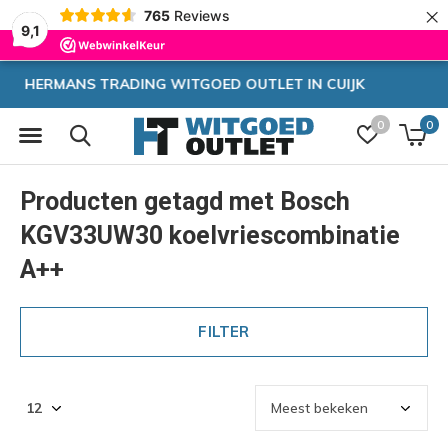
×
765
Reviews
9,1
CUIJK
Zeer hoge korting
0
0
Producten getagd met Bosch
KGV33UW30 koelvriescombinatie
A++
FILTER