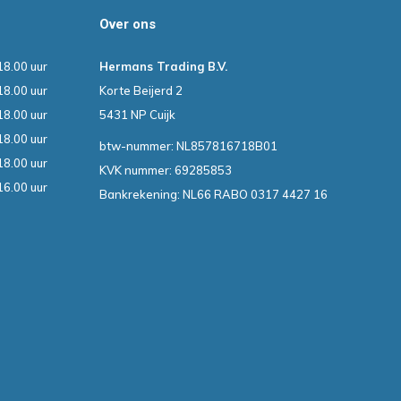
Over ons
18.00 uur
Hermans Trading B.V.
18.00 uur
Korte Beijerd 2
18.00 uur
5431 NP Cuijk
18.00 uur
btw-nummer: NL857816718B01
18.00 uur
KVK nummer: 69285853
16.00 uur
Bankrekening: NL66 RABO 0317 4427 16