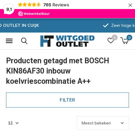
×
765
Reviews
9,1
Zeer hoge korting
0
0
Producten getagd met BOSCH
KIN86AF30 inbouw
koelvriescombinatie A++
FILTER