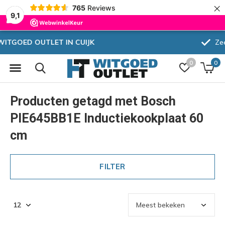
×
765
Reviews
9,1
Zeer hoge korting
0
0
Producten getagd met Bosch
PIE645BB1E Inductiekookplaat 60
cm
FILTER