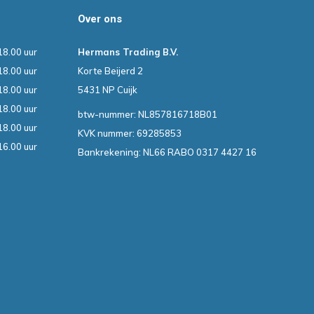
Over ons
18.00 uur
Hermans Trading B.V.
18.00 uur
Korte Beijerd 2
18.00 uur
5431 NP Cuijk
18.00 uur
btw-nummer: NL857816718B01
18.00 uur
KVK nummer: 69285853
16.00 uur
Bankrekening: NL66 RABO 0317 4427 16