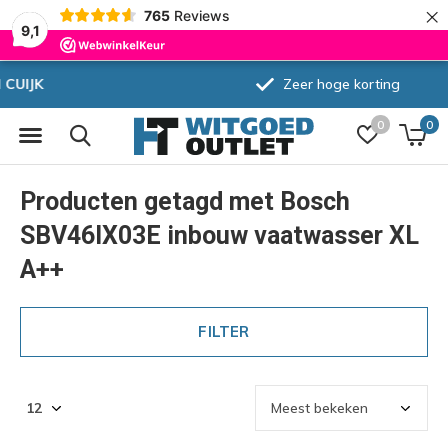
×
765
Reviews
9,1
Zeer hoge korting
0
0
Producten getagd met Bosch
SBV46IX03E inbouw vaatwasser XL
A++
FILTER