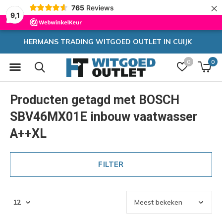
×
765
Reviews
9,1
OUTLET IN CUIJK
Zeer hoge k
0
0
Producten getagd met BOSCH
SBV46MX01E inbouw vaatwasser
A++XL
FILTER