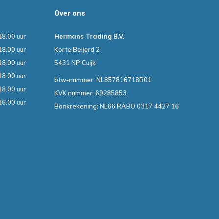
Over ons
18.00 uur
Hermans Trading B.V.
18.00 uur
Korte Beijerd 2
18.00 uur
5431 NP Cuijk
18.00 uur
btw-nummer: NL857816718B01
18.00 uur
KVK nummer: 69285853
16.00 uur
Bankrekening: NL66 RABO 0317 4427 16