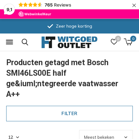
×
765
Reviews
9,1
Zeer hoge korting
0
0
Producten getagd met Bosch
SMI46LS00E half
ge&iuml;ntegreerde vaatwasser
A++
FILTER