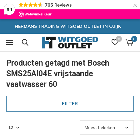
×
765
Reviews
9,1
OUTLET IN CUIJK
Zeer hoge k
0
0
Producten getagd met Bosch
SMS25AI04E vrijstaande
vaatwasser 60
FILTER