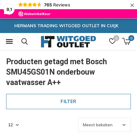
×
765
Reviews
9,1
OUTLET IN CUIJK
Zeer hoge k
0
0
Producten getagd met Bosch
SMU45GS01N onderbouw
vaatwasser A++
FILTER