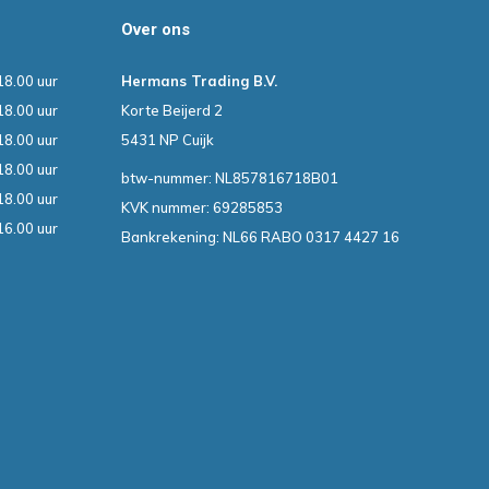
Over ons
18.00 uur
Hermans Trading B.V.
18.00 uur
Korte Beijerd 2
18.00 uur
5431 NP Cuijk
18.00 uur
btw-nummer: NL857816718B01
18.00 uur
KVK nummer: 69285853
16.00 uur
Bankrekening: NL66 RABO 0317 4427 16