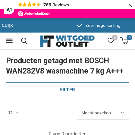
×
765
Reviews
9,1
Zeer hoge korting
0
0
Producten getagd met BOSCH
WAN282V8 wasmachine 7 kg A+++
FILTER
0 van 0 producten