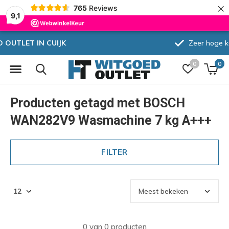
×
765
Reviews
9,1
Zeer hoge korting
0
0
Producten getagd met BOSCH
WAN282V9 Wasmachine 7 kg A+++
FILTER
0 van 0 producten