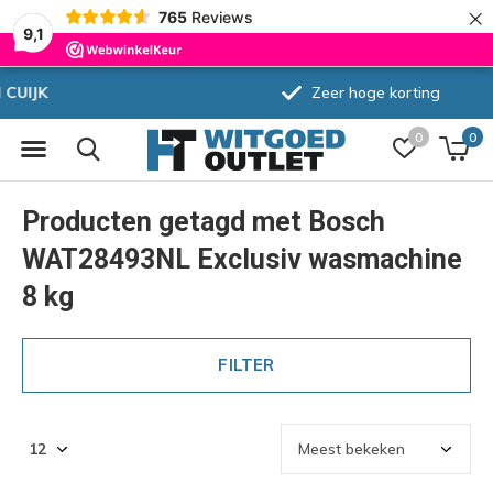
×
765
Reviews
9,1
Zeer hoge korting
0
0
Producten getagd met Bosch
WAT28493NL Exclusiv wasmachine
8 kg
FILTER