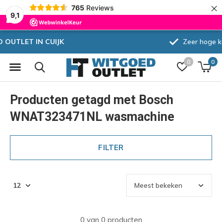
×
765
Reviews
9,1
Zeer hoge korting
0
0
Producten getagd met Bosch
WNAT323471NL wasmachine
FILTER
0 van 0 producten