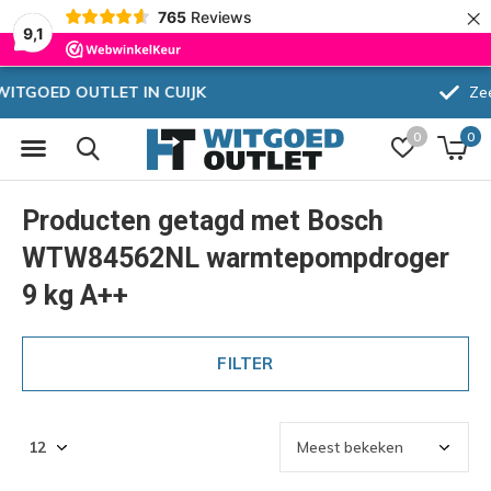
×
765
Reviews
9,1
Zeer hoge korting
0
0
Producten getagd met Bosch
WTW84562NL warmtepompdroger
9 kg A++
FILTER