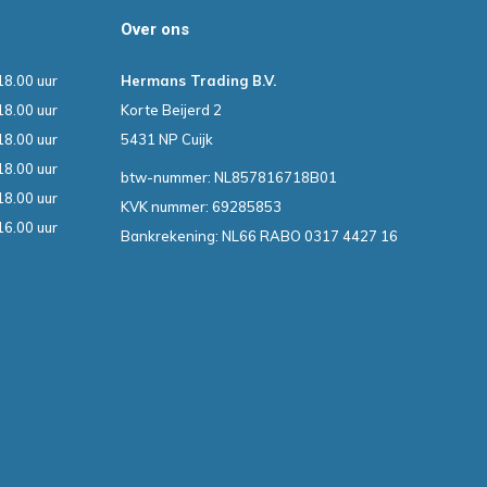
Over ons
18.00 uur
Hermans Trading B.V.
18.00 uur
Korte Beijerd 2
18.00 uur
5431 NP Cuijk
18.00 uur
btw-nummer: NL857816718B01
18.00 uur
KVK nummer: 69285853
16.00 uur
Bankrekening: NL66 RABO 0317 4427 16